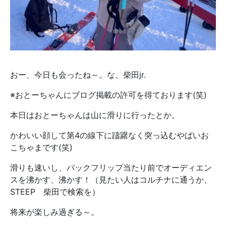
おー、今日も会ったね～。な、柴田jr.
※おとーちゃんにブログ掲載の許可を得ております(笑)
本日はおとーちゃんは山に滑りに行ったとか。
かわいい顔して第4の線下に躊躇なく突っ込むやばいお
こちゃまです(笑)
滑りも速いし、バックフリップ当たり前でオーディエン
スを沸かす、沸かす！（見たい人はコルチナに通うか、
STEEP 柴田で検索を）
将来が楽しみ過ぎる～。