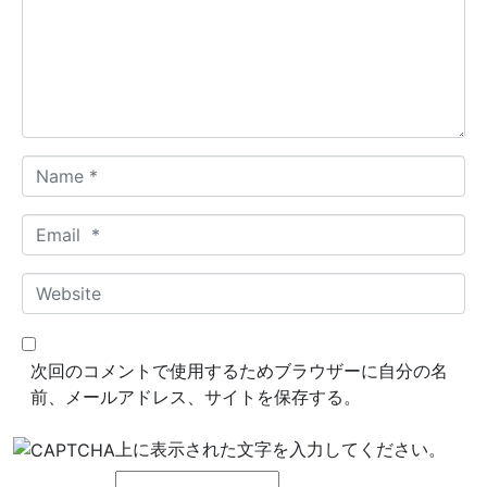
m
e
n
t
*
N
a
m
E
e
m
*
a
W
i
e
l
b
*
s
次回のコメントで使用するためブラウザーに自分の名
i
前、メールアドレス、サイトを保存する。
t
e
上に表示された文字を入力してください。