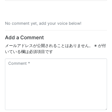
No comment yet, add your voice below!
Add a Comment
メールアドレスが公開されることはありません。
※
が付
いている欄は必須項目です
C
o
m
m
e
n
t
*