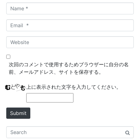
N
a
m
E
e
m
*
a
W
i
e
l
b
*
s
次回のコメントで使用するためブラウザーに自分の名
i
前、メールアドレス、サイトを保存する。
t
e
上に表示された文字を入力してください。
Submit