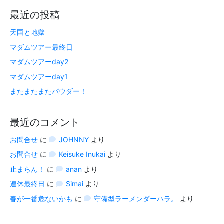
最近の投稿
天国と地獄
マダムツアー最終日
マダムツアーday2
マダムツアーday1
またまたまたパウダー！
最近のコメント
お問合せ
に
JOHNNY
より
お問合せ
に
Keisuke Inukai
より
止まらん！
に
anan
より
連休最終日
に
Simai
より
春が一番危ないかも
に
守備型ラーメンダーハラ。
より