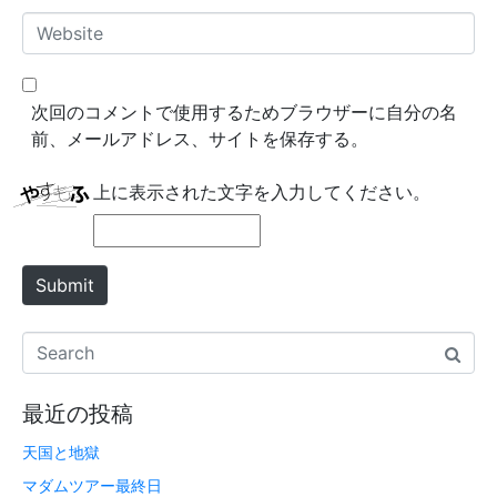
*
a
W
i
e
l
b
*
s
次回のコメントで使用するためブラウザーに自分の名
i
前、メールアドレス、サイトを保存する。
t
e
上に表示された文字を入力してください。
Submit
最近の投稿
天国と地獄
マダムツアー最終日