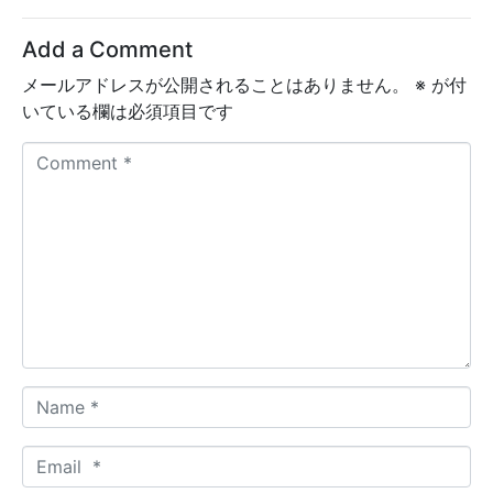
Add a Comment
メールアドレスが公開されることはありません。
※
が付
いている欄は必須項目です
C
o
m
m
e
n
t
*
N
a
m
E
e
m