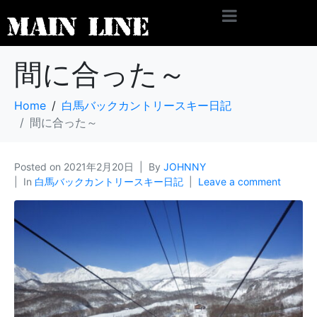
間に合った～
Home
白馬バックカントリースキー日記
間に合った～
Posted on
2021年2月20日
By
JOHNNY
In
白馬バックカントリースキー日記
Leave a comment