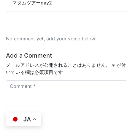
マダムツアーday2
No comment yet, add your voice below!
Add a Comment
メールアドレスが公開されることはありません。
※
が付
いている欄は必須項目です
C
o
m
m
e
JA
n
t