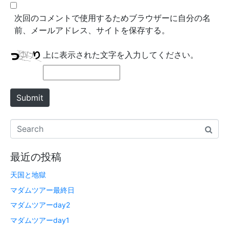
b
*
s
次回のコメントで使用するためブラウザーに自分の名
i
前、メールアドレス、サイトを保存する。
t
e
上に表示された文字を入力してください。
Submit
最近の投稿
天国と地獄
マダムツアー最終日
マダムツアーday2
マダムツアーday1