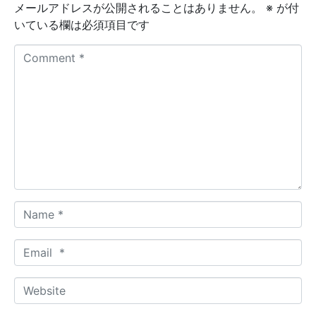
メールアドレスが公開されることはありません。
※
が付
いている欄は必須項目です
C
o
m
m
e
n
t
*
N
a
m
E
e
m
*
a
W
i
e
l