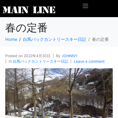
春の定番
Home
白馬バックカントリースキー日記
春の定番
Posted on
2022年4月30日
By
JOHNNY
In
白馬バックカントリースキー日記
Leave a comment