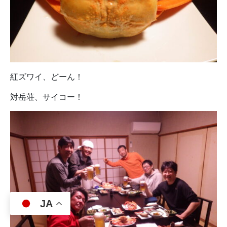
紅ズワイ、どーん！
対岳荘、サイコー！
JA