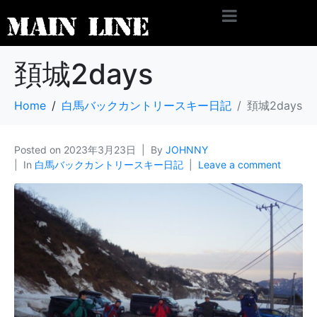
頚城2days
Home
白馬バックカントリースキー日記
頚城2days
Posted on
2023年3月23日
By
JOHNNY
In
白馬バックカントリースキー日記
Leave a comment