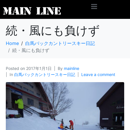
続・風にも負けず
Home
白馬バックカントリースキー日記
続・風にも負けず
Posted on
2017年1月1日
By
mainline
In
白馬バックカントリースキー日記
Leave a comment