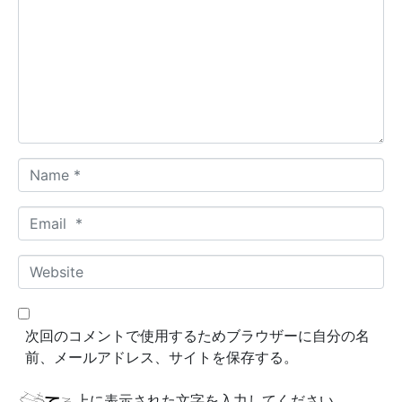
m
m
e
n
t
*
N
a
m
E
e
m
*
a
W
i
e
l
b
*
s
次回のコメントで使用するためブラウザーに自分の名
i
前、メールアドレス、サイトを保存する。
t
e
上に表示された文字を入力してください。