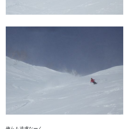
俺らも遠慮なーく。