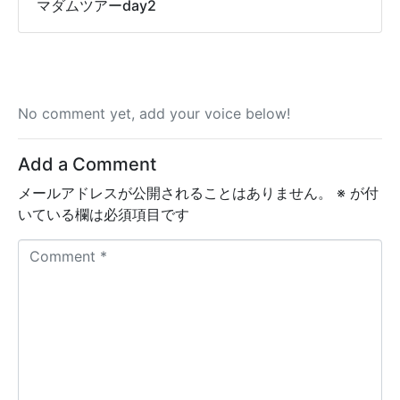
マダムツアーday2
No comment yet, add your voice below!
Add a Comment
メールアドレスが公開されることはありません。
※
が付
いている欄は必須項目です
C
o
m
m
e
n
t
*