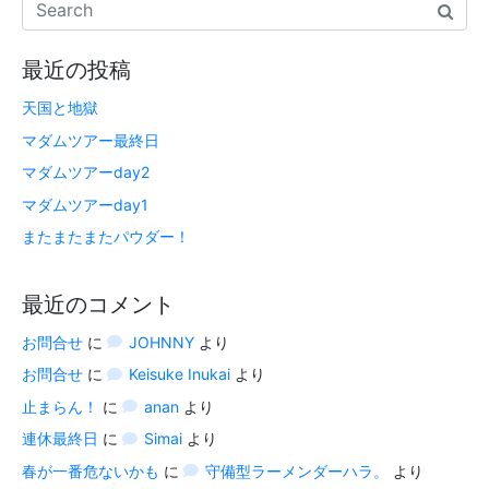
最近の投稿
天国と地獄
マダムツアー最終日
マダムツアーday2
マダムツアーday1
またまたまたパウダー！
最近のコメント
お問合せ
に
JOHNNY
より
お問合せ
に
Keisuke Inukai
より
止まらん！
に
anan
より
連休最終日
に
Simai
より
春が一番危ないかも
に
守備型ラーメンダーハラ。
より