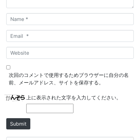
N
a
m
E
e
m
*
a
W
i
e
l
b
*
s
次回のコメントで使用するためブラウザーに自分の名
i
前、メールアドレス、サイトを保存する。
t
e
上に表示された文字を入力してください。
Submit