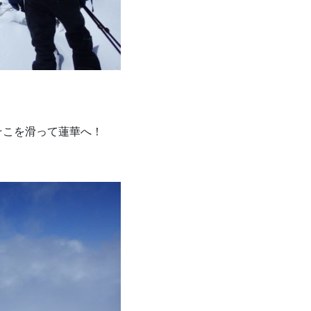
そこを滑って蓮華へ！
）