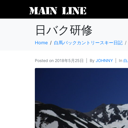
日バク研修
Home
白馬バックカントリースキー日記
Posted on
2018年5月25日
By
JOHNNY
In
白