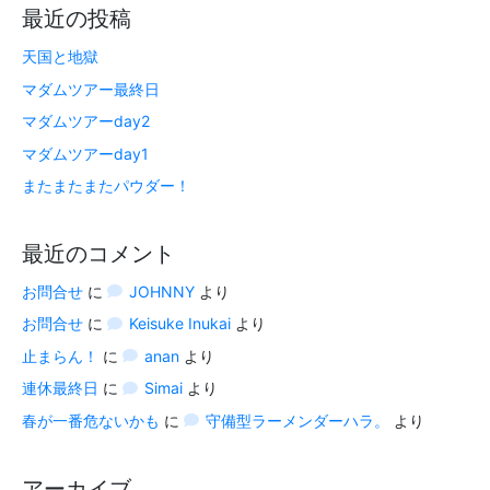
最近の投稿
天国と地獄
マダムツアー最終日
マダムツアーday2
マダムツアーday1
またまたまたパウダー！
最近のコメント
お問合せ
に
JOHNNY
より
お問合せ
に
Keisuke Inukai
より
止まらん！
に
anan
より
連休最終日
に
Simai
より
春が一番危ないかも
に
守備型ラーメンダーハラ。
より
アーカイブ