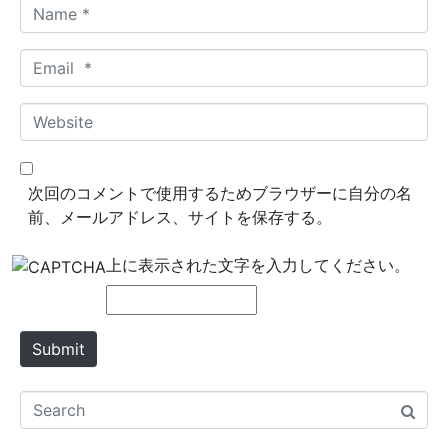
N
a
m
E
e
m
*
a
W
i
e
l
b
*
s
次回のコメントで使用するためブラウザーに自分の名
i
前、メールアドレス、サイトを保存する。
t
e
上に表示された文字を入力してください。
Submit