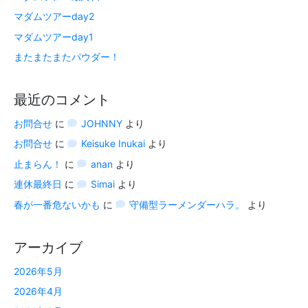
マダムツアーday2
マダムツアーday1
またまたまたパウダー！
最近のコメント
お問合せ
に
JOHNNY
より
お問合せ
に
Keisuke Inukai
より
止まらん！
に
anan
より
連休最終日
に
Simai
より
春が一番危ないかも
に
守備型ラーメンダーハラ。
より
アーカイブ
2026年5月
2026年4月