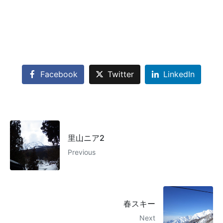
Facebook
Twitter
LinkedIn
里山ニア2
Previous
春スキー
Next