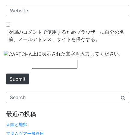
*
a
W
i
e
l
b
*
s
次回のコメントで使用するためブラウザーに自分の名
i
前、メールアドレス、サイトを保存する。
t
e
上に表示された文字を入力してください。
Submit
最近の投稿
天国と地獄
マダムツアー最終日