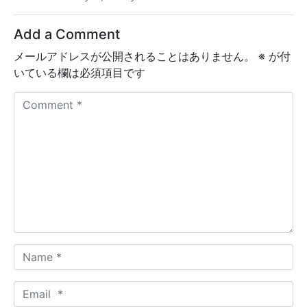
Add a Comment
メールアドレスが公開されることはありません。
※
が付
いている欄は必須項目です
C
o
m
m
e
n
t
*
N
a
m
E
e
m