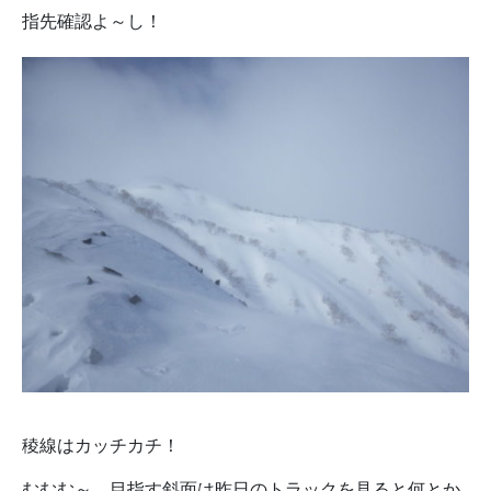
指先確認よ～し！
稜線はカッチカチ！
むむむ～、目指す斜面は昨日のトラックを見ると何とか