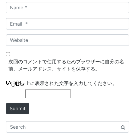
N
a
m
E
e
m
*
a
W
i
e
l
b
*
s
次回のコメントで使用するためブラウザーに自分の名
i
前、メールアドレス、サイトを保存する。
t
e
上に表示された文字を入力してください。
Submit