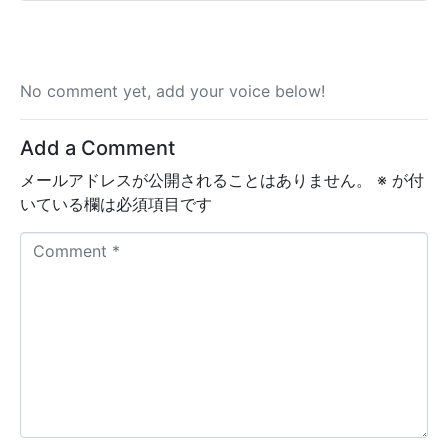
No comment yet, add your voice below!
Add a Comment
メールアドレスが公開されることはありません。
※
が付
いている欄は必須項目です
C
o
m
m
e
n
t
*