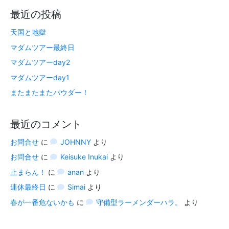
最近の投稿
天国と地獄
マダムツアー最終日
マダムツアーday2
マダムツアーday1
またまたまたパウダー！
最近のコメント
お問合せ
に
JOHNNY
より
お問合せ
に
Keisuke Inukai
より
止まらん！
に
anan
より
連休最終日
に
Simai
より
春が一番危ないかも
に
守備型ラーメンダーハラ。
より