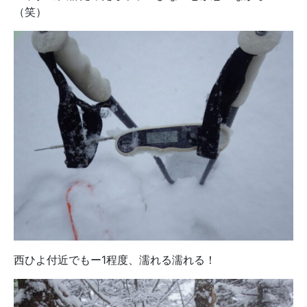
（笑）
西ひよ付近でもー1程度、濡れる濡れる！