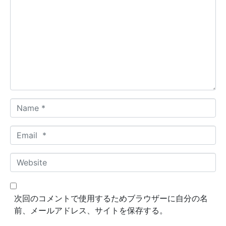
o
m
m
e
n
t
*
N
a
m
E
e
m
*
a
W
i
e
l
b
*
s
次回のコメントで使用するためブラウザーに自分の名
i
前、メールアドレス、サイトを保存する。
t