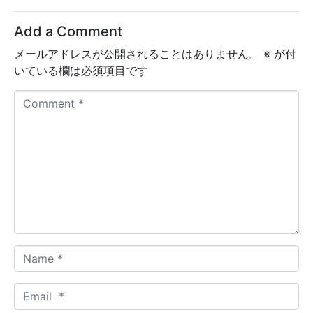
Add a Comment
メールアドレスが公開されることはありません。
※
が付
いている欄は必須項目です
C
o
m
m
e
n
t
*
N
a
m
E
e
m