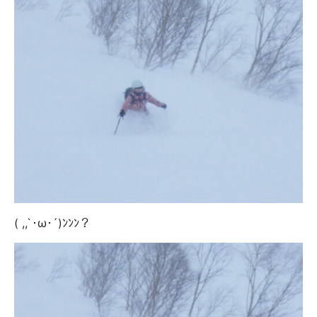
( ,,`･ω･´)ﾝﾝﾝ？