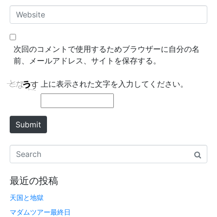
*
a
W
i
e
l
b
*
s
次回のコメントで使用するためブラウザーに自分の名
i
前、メールアドレス、サイトを保存する。
t
e
上に表示された文字を入力してください。
Submit
最近の投稿
天国と地獄
マダムツアー最終日